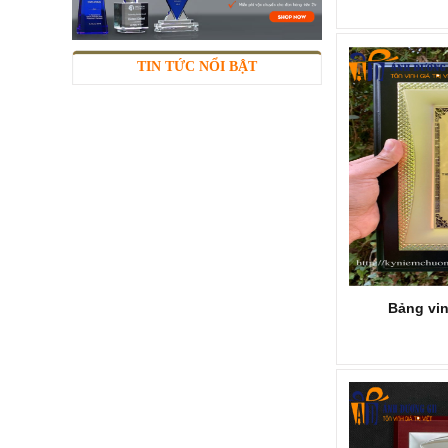
Mã SP: KNC286
Call
TIN TỨC NỔI BẬT
Bảng vi
KỶ NIỆM CHƯƠNG KNC285
Mã SP: KNC285
Call