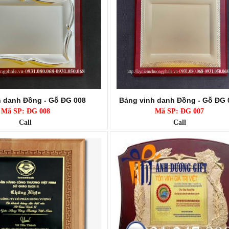
h danh Đồng - Gỗ ĐG 008
Bảng vinh danh Đồng - Gỗ ĐG 
Mã SP: ĐG 008
Mã SP: ĐG 007
Call
Call