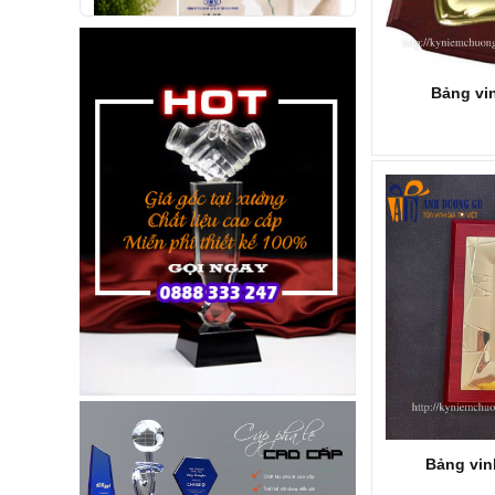
Bảng vi
KỶ NIỆM CHƯƠNG KNC287
Mã SP: KNC287
Call
Bảng vin
KỶ NIỆM CHƯƠNG KNC286