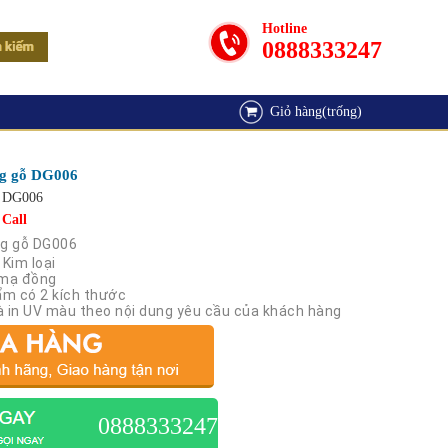
Hotline
0888333247
Giỏ hàng(trống)
ng gỗ DG006
DG006
Call
ng gỗ DG006
 Kim loại
 mạ đồng
ẩm có 2 kích thước
và in UV màu theo nội dung yêu cầu của khách hàng
0888333247