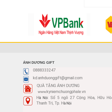
Mã SP: KNC282
Call
ÁNH DƯƠNG GIFT
0888333247
kd.anhduonggift@gmail.com
KỶ NIỆM CHƯƠNG KNC281
QUÀ TẶNG ÁNH DƯƠNG
Mã SP: KNC281
kyniemchuongphale.vn
www.
Call
H
: Số 5 ngõ 27 Cộng Hòa, Hữu Hò
à Nội
Thanh Trì, Tp. H
à Nội