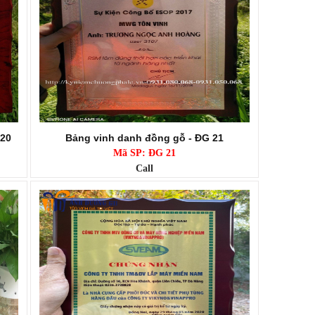
 20
Bảng vinh danh đồng gỗ - ĐG 21
Mã SP: ĐG 21
Call