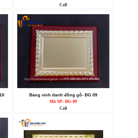
Call
10
Bảng vinh danh đồng gỗ- ĐG 09
Mã SP: ĐG 09
Call