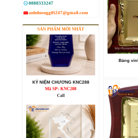
0888333247
anhduonggift247@gmail.com
SẢN PHẨM MỚI NHẤT
Bảng vin
KỶ NIỆM CHƯƠNG KNC288
Mã SP: KNC288
Call