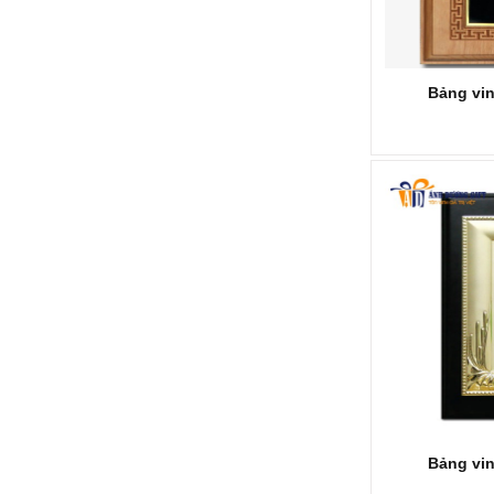
Bảng vi
KỶ NIỆM CHƯƠNG KNC283
Mã SP: KNC283
Call
Bảng vi
KỶ NIỆM CHƯƠNG KNC282