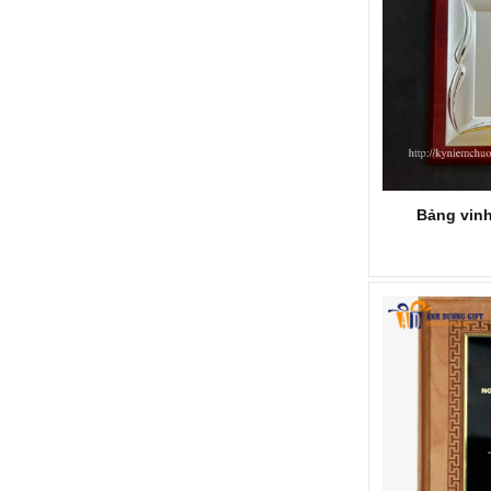
Bảng vin
KỶ NIỆM CHƯƠNG KNC284
Mã SP: KNC284
Call