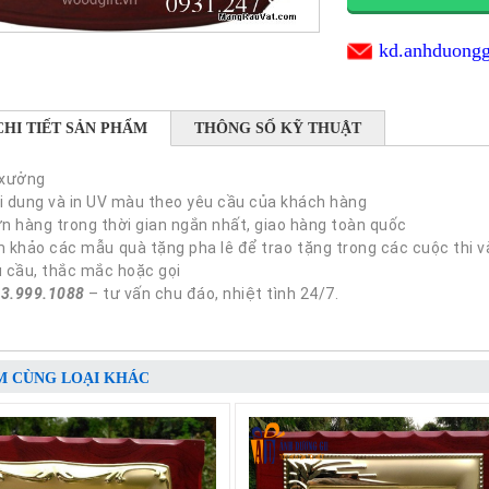
kd.anhduong
CHI TIẾT SẢN PHẨM
THÔNG SỐ KỸ THUẬT
 xưởng
ội dung và in UV màu theo yêu cầu của khách hàng
n hàng trong thời gian ngắn nhất, giao hàng toàn quốc
khảo các mẫu quà tặng pha lê để trao tặng trong các cuộc thi và 
u cầu, thắc mắc hoặc gọi
3.999.1088
– tư vấn chu đáo, nhiệt tình 24/7.
M CÙNG LOẠI KHÁC