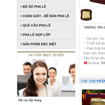
BỘ SỐ PHA LÊ
CHẶN GIẤY - ĐỂ BÀN PHA LÊ
QUẢ CẦU PHA LÊ
THÔNG TIN 
PHA LÊ HỌP LỚP
– Giá gốc tại
– Thiết kế n
SẢN PHẨM ĐẶC BIỆT
– Đáp ứng đơ
Bạn cần tham 
TƯ VẤN TRỰC TUYẾN
hãy để lại yê
Hotline:
09
CÁC SẢN PHẨ
Hỗ trợ đặt hàng