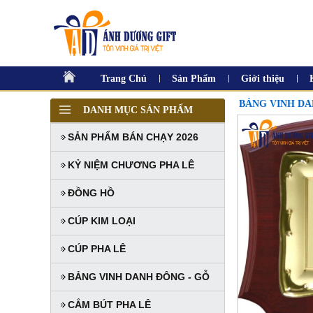
Trang Chủ
Sản Phẩm
Giới thiệu
BẢNG VINH DA
DANH MỤC SẢN PHẨM
SẢN PHẨM BÁN CHẠY 2026
KỶ NIỆM CHƯƠNG PHA LÊ
ĐỒNG HỒ
CÚP KIM LOẠI
CÚP PHA LÊ
BẢNG VINH DANH ĐÔNG - GỖ
CẮM BÚT PHA LÊ