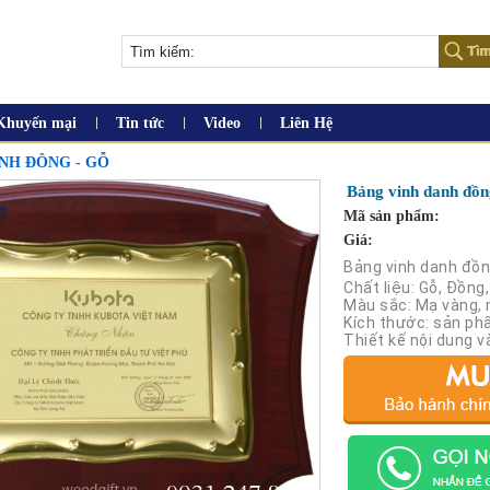
Khuyến mại
Tin tức
Video
Liên Hệ
NH ĐÔNG - GỖ
Bảng vinh danh đồ
Mã sản phẩm:
Giá:
Bảng vinh danh đồ
Chất liệu: Gỗ, Đồng,
Màu sắc: Mạ vàng,
Kích thước: sản ph
Thiết kế nội dung 