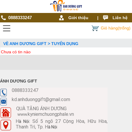
0888333247
Giới thiệu
|
Liên hệ
Giỏ hàng(trống)
VỀ ANH DƯƠNG GIFT > TUYỂN DỤNG
Chưa có tin nào
ÁNH DƯƠNG GIFT
0888333247
kd.anhduonggift@gmail.com
QUÀ TẶNG ÁNH DƯƠNG
kyniemchuongphale.vn
www.
H
: Số 5 ngõ 27 Cộng Hòa, Hữu Hòa,
à Nội
Thanh Trì, Tp. H
à Nội