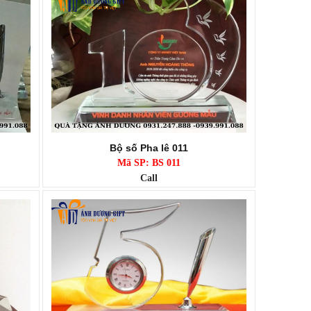
Bộ số Pha lê 011
Mã SP: BS 011
Call