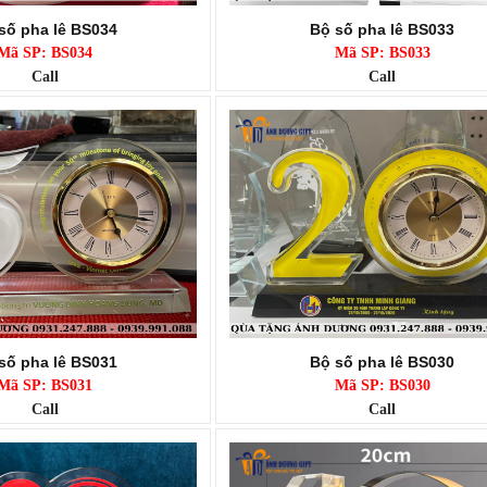
số pha lê BS034
Bộ số pha lê BS033
Mã SP: BS034
Mã SP: BS033
Call
Call
số pha lê BS031
Bộ số pha lê BS030
Mã SP: BS031
Mã SP: BS030
Call
Call