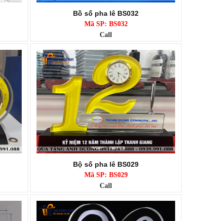
Bồ số pha lê BS032
Mã SP: BS032
Call
Bộ số pha lê BS029
Mã SP: BS029
Call