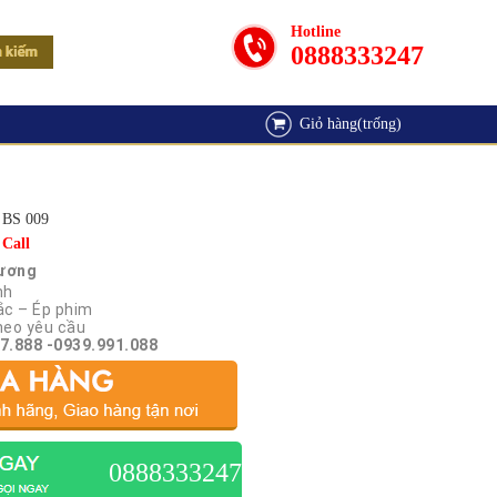
Hotline
0888333247
Giỏ hàng(trống)
BS 009
Call
Dương
nh
ắc – Ép phim
heo yêu cầu
7.888 -0939.991.088
0888333247