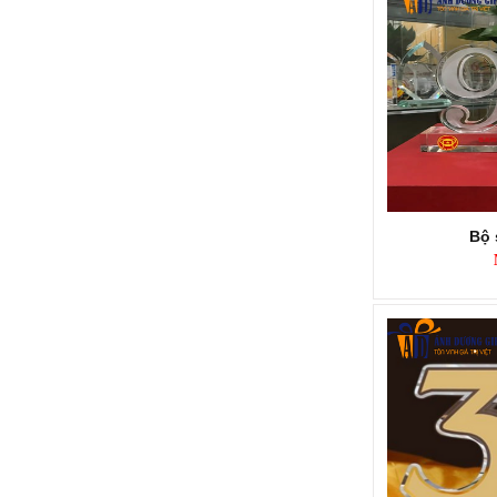
Call
Bộ 
KỶ NIỆM CHƯƠNG KNC283
Mã SP: KNC283
Call