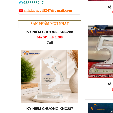
0888333247
Bộ 
anhduonggift247@gmail.com
KỶ NIỆM CHƯƠNG KNC288
SẢN PHẨM MỚI NHẤT
Mã SP: KNC288
Call
Bộ 
KỶ NIỆM CHƯƠNG KNC287
Mã SP: KNC287
Call