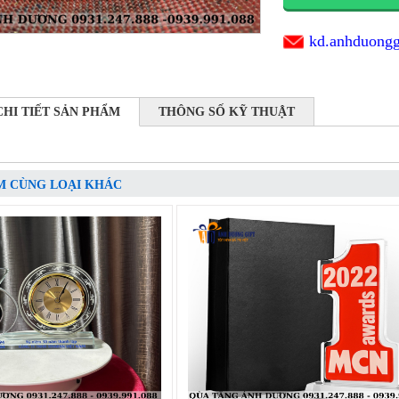
kd.anhduong
CHI TIẾT SẢN PHẨM
THÔNG SỐ KỸ THUẬT
M CÙNG LOẠI KHÁC