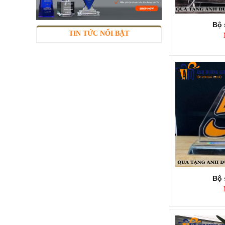
Bộ 
TIN TỨC NỔI BẬT
KỶ NIỆM CHƯƠNG KNC285
Mã SP: KNC285
Call
Bộ 
KỶ NIỆM CHƯƠNG KNC284
Mã SP: KNC284