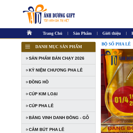
Trang Chủ
Sản Phẩm
Giới thiệu
BỘ SỐ PHA LÊ
DANH MỤC SẢN PHẨM
SẢN PHẨM BÁN CHẠY 2026
KỶ NIỆM CHƯƠNG PHA LÊ
ĐỒNG HỒ
CÚP KIM LOẠI
CÚP PHA LÊ
BẢNG VINH DANH ĐÔNG - GỖ
CẮM BÚT PHA LÊ