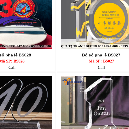
số pha lê BS028
Bộ số pha lê BS027
Mã SP: BS028
Mã SP: BS027
Call
Call