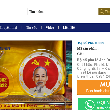
Khuyến mại
Tin tức
Video
Liên Hệ
Bộ số Pha lê 009
Mã sản phẩm:
Giá:
Bộ số pha lê Ánh 
Chất liệu: Pha lê, kí
Công nghệ: In – Kh
Thiết kế nội dung t
Điện thoại:
0931.24