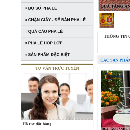
BỘ SỐ PHA LÊ
CHẶN GIẤY - ĐỂ BÀN PHA LÊ
QUẢ CẦU PHA LÊ
THÔNG TIN 
PHA LÊ HỌP LỚP
SẢN PHẨM ĐẶC BIỆT
CÁC SẢN PHẨ
TƯ VẤN TRỰC TUYẾN
Hỗ trợ đặt hàng