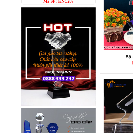
Bộ 
KỶ NIỆM CHƯƠNG KNC286
Mã SP: KNC286
Call