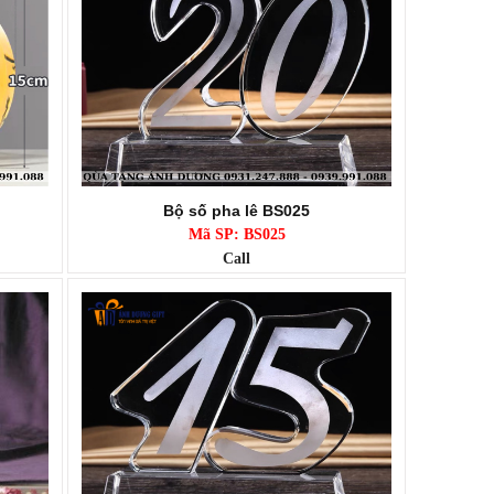
Bộ số pha lê BS025
Mã SP: BS025
Call