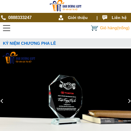
0888333247
Giới thiệu
|
Liên hệ
Giỏ hàng(trống)
KỶ NIỆM CHƯƠNG PHA LÊ