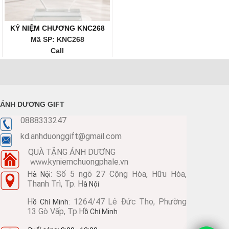
KỶ NIỆM CHƯƠNG KNC268
Mã SP: KNC268
Call
ÁNH DƯƠNG GIFT
0888333247
kd.anhduonggift@gmail.com
QUÀ TẶNG ÁNH DƯƠNG
kyniemchuongphale.vn
www.
H
: Số 5 ngõ 27 Cộng Hòa, Hữu Hòa,
à Nội
Thanh Trì, Tp. H
à Nội
H
: 1264/47 Lê Đức Thọ, Phường
ồ Chí Minh
13 Gò Vấp, Tp.H
ồ Chí Minh