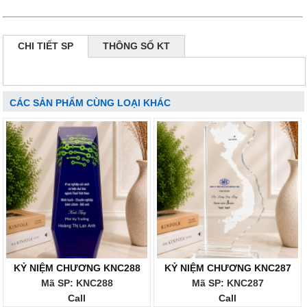
CHI TIẾT SP
THÔNG SỐ KT
CÁC SẢN PHẨM CÙNG LOẠI KHÁC
KỶ NIỆM CHƯƠNG KNC288
KỶ NIỆM CHƯƠNG KNC287
Mã SP: KNC288
Mã SP: KNC287
Call
Call