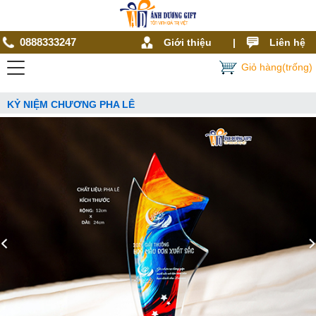
0888333247
Giới thiệu
|
Liên hệ
Giỏ hàng(trống)
KỶ NIỆM CHƯƠNG PHA LÊ