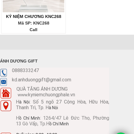
KỶ NIỆM CHƯƠNG KNC268
Mã SP: KNC268
Call
ÁNH DƯƠNG GIFT
0888333247
kd.anhduonggift@gmail.com
QUÀ TẶNG ÁNH DƯƠNG
kyniemchuongphale.vn
www.
H
: Số 5 ngõ 27 Cộng Hòa, Hữu Hòa,
à Nội
Thanh Trì, Tp. H
à Nội
H
: 1264/47 Lê Đức Thọ, Phường
ồ Chí Minh
13 Gò Vấp, Tp.H
ồ Chí Minh