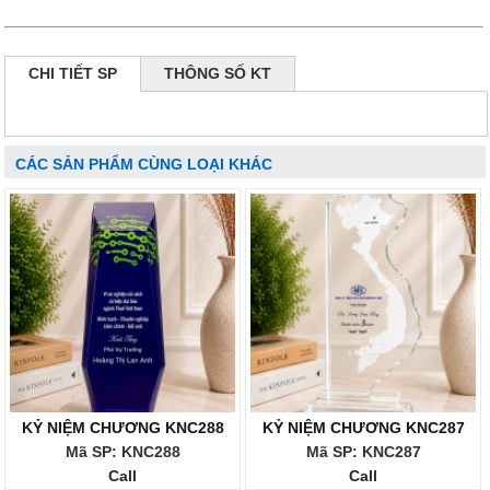
CHI TIẾT SP
THÔNG SỐ KT
CÁC SẢN PHẨM CÙNG LOẠI KHÁC
KỶ NIỆM CHƯƠNG KNC288
KỶ NIỆM CHƯƠNG KNC287
Mã SP: KNC288
Mã SP: KNC287
Call
Call