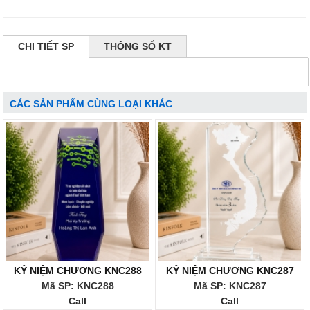
CHI TIẾT SP
THÔNG SỐ KT
CÁC SẢN PHẨM CÙNG LOẠI KHÁC
KỶ NIỆM CHƯƠNG KNC288
KỶ NIỆM CHƯƠNG KNC287
Mã SP: KNC288
Mã SP: KNC287
Call
Call