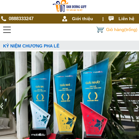
0888333247
Giới thiệu
|
Liên hệ
Giỏ hàng(trống)
KỶ NIỆM CHƯƠNG PHA LÊ