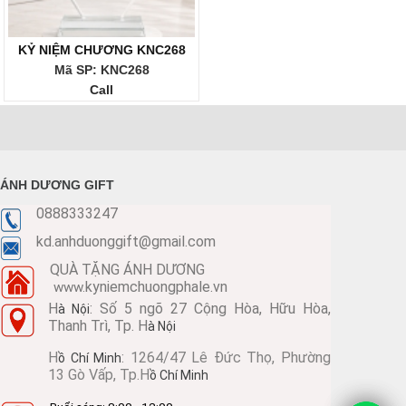
KỶ NIỆM CHƯƠNG KNC268
Mã SP: KNC268
Call
ÁNH DƯƠNG GIFT
0888333247
kd.anhduonggift@gmail.com
QUÀ TẶNG ÁNH DƯƠNG
kyniemchuongphale.vn
www.
H
: Số 5 ngõ 27 Cộng Hòa, Hữu Hòa,
à Nội
Thanh Trì, Tp. H
à Nội
H
: 1264/47 Lê Đức Thọ, Phường
ồ Chí Minh
13 Gò Vấp, Tp.H
ồ Chí Minh