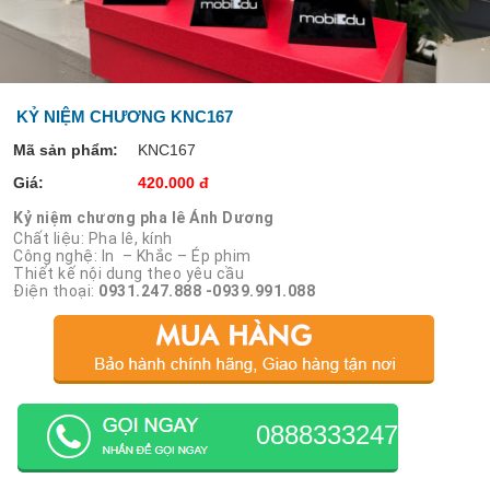
KỶ NIỆM CHƯƠNG KNC167
Mã sản phẩm:
KNC167
Giá:
420.000 đ
Kỷ niệm chương pha lê Ánh Dương
Chất liệu: Pha lê, kính
Công nghệ: In – Khắc – Ép phim
Thiết kế nội dung theo yêu cầu
Điện thoại:
0931.247.888 -0939.991.088
0888333247