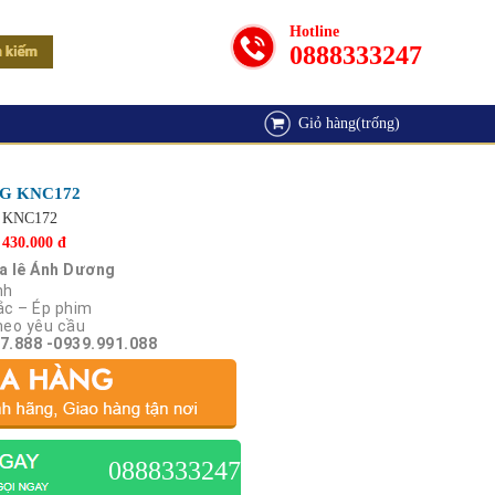
Hotline
0888333247
Giỏ hàng(trống)
G KNC172
KNC172
430.000 đ
a lê Ánh Dương
nh
ắc – Ép phim
heo yêu cầu
7.888 -0939.991.088
0888333247