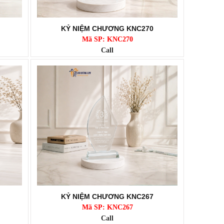
KỶ NIỆM CHƯƠNG KNC270
Mã SP: KNC270
Call
KỶ NIỆM CHƯƠNG KNC267
Mã SP: KNC267
Call