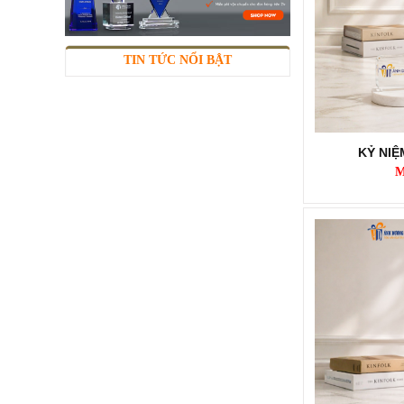
KỶ NIỆM CHƯƠNG KNC282
Mã SP: KNC282
Call
TIN TỨC NỔI BẬT
KỶ NI
M
KỶ NIỆM CHƯƠNG KNC281
Mã SP: KNC281
Call