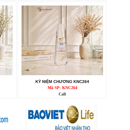
KỶ NIỆM CHƯƠNG KNC264
Mã SP: KNC264
Call