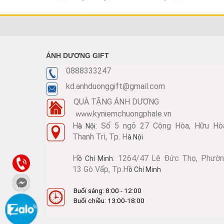
PHA LÊ HỌP LỚP PLHL014
Mã SP: PLHL014
Call
ÁNH DƯƠNG GIFT
0888333247
kd.anhduonggift@gmail.com
QUÀ TẶNG ÁNH DƯƠNG
kyniemchuongphale.vn
www.
H
: Số 5 ngõ 27 Cộng Hòa, Hữu Hò
à Nội
Thanh Trì, Tp. H
à Nội
H
: 1264/47 Lê Đức Thọ, Phườ
ồ Chí Minh
13 Gò Vấp, Tp.H
KỶ NIỆM CHƯƠNG KNC277
ồ Chí Minh
Mã SP: KNC277
Buổi sáng: 8:00 - 12:00
Call
Buổi chiều: 13:00-18:00