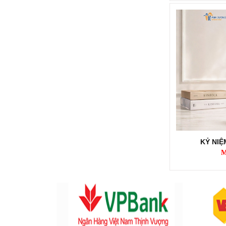
KỶ NIỆM CHƯƠNG KNC279
Mã SP: KNC279
Call
KỶ NI
M