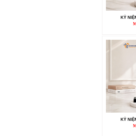
KỶ NI
M
KỶ NIỆM CHƯƠNG KNC280
Mã SP: KNC280
Call
KỶ NI
M