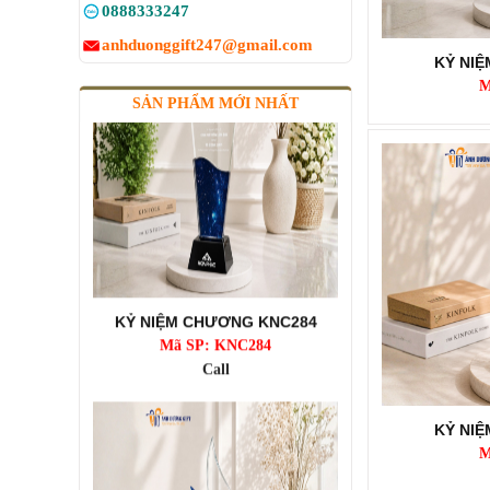
0888333247
anhduonggift247@gmail.com
KỶ NI
M
SẢN PHẨM MỚI NHẤT
KỶ NIỆM CHƯƠNG KNC284
Mã SP: KNC284
Call
KỶ NI
M