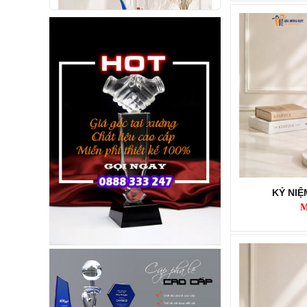
KỶ NIỆM CHƯƠNG KNC283
Mã SP: KNC283
Call
KỶ NI
M