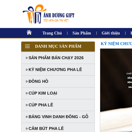
Trang Chủ
Sản Phẩm
Giới thiệu
KỶ NIỆM CHƯƠ
DANH MỤC SẢN PHẨM
SẢN PHẨM BÁN CHẠY 2026
KỶ NIỆM CHƯƠNG PHA LÊ
ĐỒNG HỒ
CÚP KIM LOẠI
CÚP PHA LÊ
BẢNG VINH DANH ĐÔNG - GỖ
CẮM BÚT PHA LÊ