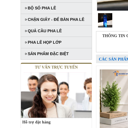
BỘ SỐ PHA LÊ
CHẶN GIẤY - ĐỂ BÀN PHA LÊ
QUẢ CẦU PHA LÊ
THÔNG TIN 
PHA LÊ HỌP LỚP
SẢN PHẨM ĐẶC BIỆT
CÁC SẢN PHẨ
TƯ VẤN TRỰC TUYẾN
Hỗ trợ đặt hàng