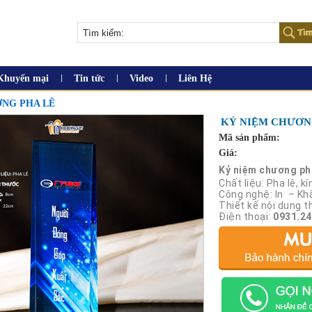
Khuyến mại
Tin tức
Video
Liên Hệ
NG PHA LÊ
KỶ NIỆM CHƯƠN
Mã sản phẩm:
Giá:
Kỷ niệm chương ph
Chất liệu: Pha lê, kí
Công nghệ: In – Kh
Thiết kế nội dung t
Điện thoại:
0931.24