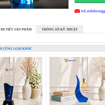
kd.anhduong
CHI TIẾT SẢN PHẨM
THÔNG SỐ KỸ THUẬT
M CÙNG LOẠI KHÁC