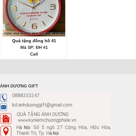
Quà tặng đồng hồ 41
Mã SP: ĐH 41
Call
ÁNH DƯƠNG GIFT
0888333247
kd.anhduonggift@gmail.com
QUÀ TẶNG ÁNH DƯƠNG
kyniemchuongphale.vn
www.
H
: Số 5 ngõ 27 Cộng Hòa, Hữu Hòa,
à Nội
Thanh Trì, Tp. H
à Nội