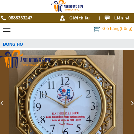
0888333247
Giới thiệu
|
Liên hệ
Giỏ hàng(trống)
ĐỒNG HỒ