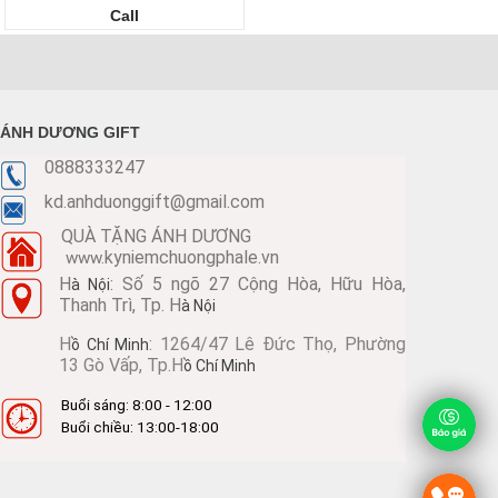
Call
ÁNH DƯƠNG GIFT
0888333247
kd.anhduonggift@gmail.com
QUÀ TẶNG ÁNH DƯƠNG
kyniemchuongphale.vn
www.
H
: Số 5 ngõ 27 Cộng Hòa, Hữu Hòa,
à Nội
Thanh Trì, Tp. H
à Nội
H
: 1264/47 Lê Đức Thọ, Phường
ồ Chí Minh
13 Gò Vấp, Tp.H
ồ Chí Minh
Buổi sáng: 8:00 - 12:00
Buổi chiều: 13:00-18:00