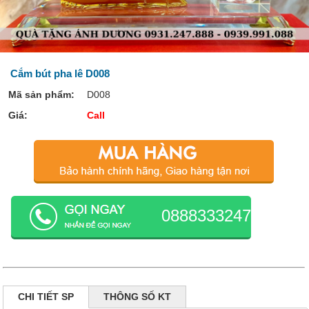
Cắm bút pha lê D008
Mã sản phẩm:
D008
Giá:
Call
0888333247
CHI TIẾT SP
THÔNG SỐ KT