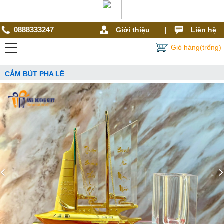
0888333247
Giới thiệu
|
Liên hệ
Giỏ hàng(trống)
CẮM BÚT PHA LÊ