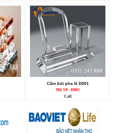
Cắm bút pha lê D001
Mã SP: D001
Call