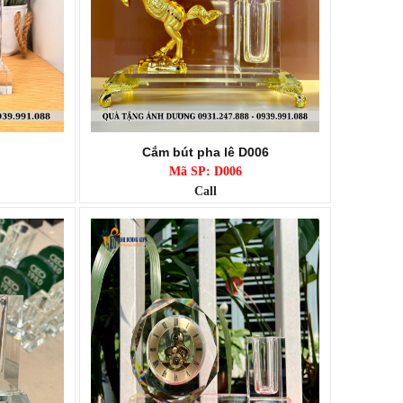
Cắm bút pha lê D006
Mã SP: D006
Call