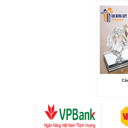
KỶ NIỆM CHƯƠNG KNC283
Mã SP: KNC283
Call
Cắm
KỶ NIỆM CHƯƠNG KNC282
Mã SP: KNC282
Call