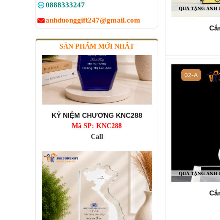
0888333247
anhduonggift247@gmail.com
Cắm
SẢN PHẨM MỚI NHẤT
KỶ NIỆM CHƯƠNG KNC288
Mã SP: KNC288
Call
Cắm