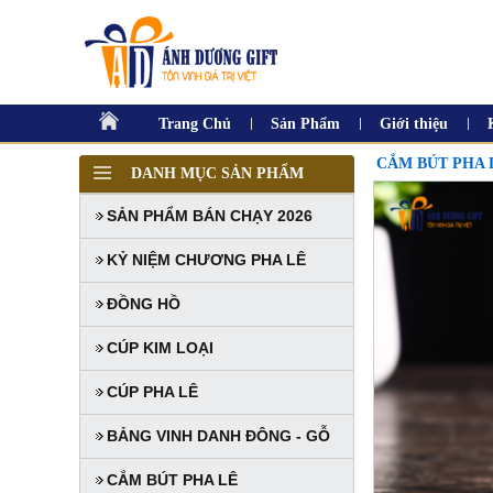
Trang Chủ
Sản Phẩm
Giới thiệu
CẮM BÚT PHA 
DANH MỤC SẢN PHẨM
SẢN PHẨM BÁN CHẠY 2026
KỶ NIỆM CHƯƠNG PHA LÊ
ĐỒNG HỒ
CÚP KIM LOẠI
CÚP PHA LÊ
BẢNG VINH DANH ĐÔNG - GỖ
CẮM BÚT PHA LÊ