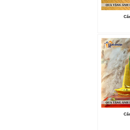
Cắ
KỶ NIỆM CHƯƠNG KNC284
Mã SP: KNC284
Call
Cắm