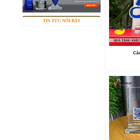
TIN TỨC NỔI BẬT
Cắm
KỶ NIỆM CHƯƠNG KNC285
Mã SP: KNC285
Call