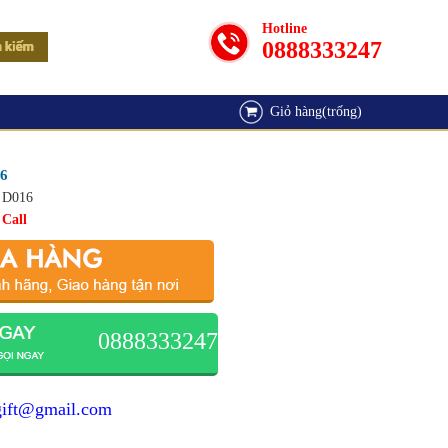
Hotline
0888333247
Giỏ hàng(trống)
16
D016
Call
0888333247
gift@gmail.com