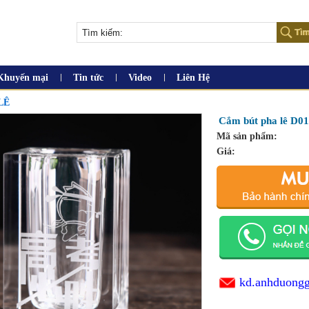
Khuyến mại
Tin tức
Video
Liên Hệ
LÊ
Cắm bút pha lê D0
Mã sản phẩm:
Giá:
kd.anhduong