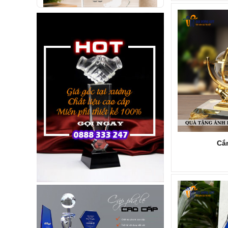
KỶ NIỆM CHƯƠNG KNC287
Mã SP: KNC287
Call
Cắm
KỶ NIỆM CHƯƠNG KNC286
Mã SP: KNC286
Call