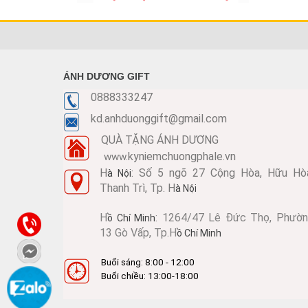
ÁNH DƯƠNG GIFT
0888333247
kd.anhduonggift@gmail.com
QUÀ TẶNG ÁNH DƯƠNG
kyniemchuongphale.vn
www.
H
: Số 5 ngõ 27 Cộng Hòa, Hữu Hò
à Nội
Thanh Trì, Tp. H
à Nội
KỶ NIỆM CHƯƠNG KNC281
Mã SP: KNC281
H
: 1264/47 Lê Đức Thọ, Phườ
ồ Chí Minh
Call
13 Gò Vấp, Tp.H
ồ Chí Minh
Buổi sáng: 8:00 - 12:00
Buổi chiều: 13:00-18:00