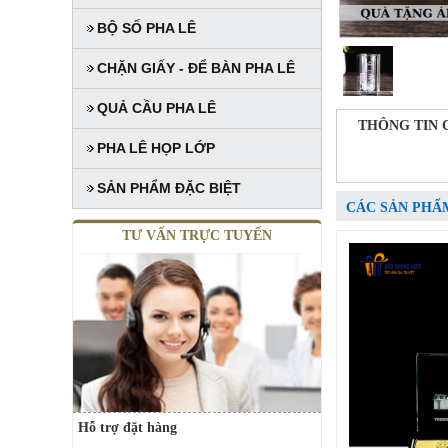
BỘ SỐ PHA LÊ
CHẶN GIẤY - ĐỂ BÀN PHA LÊ
QUẢ CẦU PHA LÊ
THÔNG TIN 
PHA LÊ HỌP LỚP
SẢN PHẨM ĐẶC BIỆT
CÁC SẢN PHẨ
TƯ VẤN TRỰC TUYẾN
Hỗ trợ đặt hàng