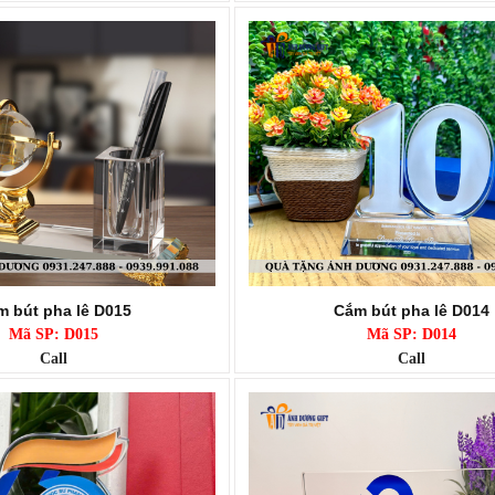
 bút pha lê D015
Cắm bút pha lê D014
Mã SP: D015
Mã SP: D014
Call
Call