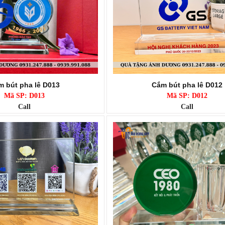
 bút pha lê D013
Cắm bút pha lê D012
Mã SP: D013
Mã SP: D012
Call
Call