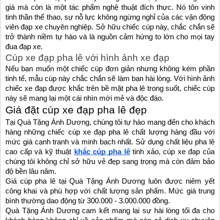
giá mà còn là một tác phẩm nghệ thuật đích thực. Nó tôn vinh
tinh thần thể thao, sự nỗ lực không ngừng nghỉ của các vận động
viên đạp xe chuyên nghiệp. Sở hữu chiếc cúp này, chắc chắn sẽ
trở thành niềm tự hào và là nguồn cảm hứng to lớn cho mọi tay
đua đạp xe.
Cúp xe đạp pha lê với hình ảnh xe đạp
Nếu bạn muốn một chiếc cúp đơn giản nhưng không kém phần
tinh tế, mẫu cúp này chắc chắn sẽ làm bạn hài lòng. Với hình ảnh
chiếc xe đạp được khắc trên bề mặt pha lê trong suốt, chiếc cúp
này sẽ mang lại một cái nhìn mới mẻ và độc đáo.
Giá đặt cúp xe đạp pha lê đẹp
Tại Quà Tặng Ánh Dương, chúng tôi tự hào mang đến cho khách
hàng những chiếc cúp xe đạp pha lê chất lượng hàng đầu với
mức giá cạnh tranh và minh bạch nhất. Sử dụng chất liệu pha lê
cao cấp và kỹ thuật
khắc cúp pha lê
tinh xảo, cúp xe đạp của
chúng tôi không chỉ sở hữu vẻ đẹp sang trọng mà còn đảm bảo
độ bền lâu năm.
Giá cúp pha lê tại Quà Tặng Ánh Dương luôn được niêm yết
công khai và phù hợp với chất lượng sản phẩm. Mức giá trung
bình thường dao động từ 300.000 - 3.000.000 đồng.
Quà Tặng Ánh Dương cam kết mang lại sự hài lòng tối đa cho