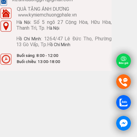
QUÀ TẶNG ÁNH DƯƠNG
kyniemchuongphale.vn
www.
H
: Số 5 ngõ 27 Cộng Hòa, Hữu Hòa,
à Nội
Thanh Trì, Tp. H
à Nội
H
: 1264/47 Lê Đức Thọ, Phường
ồ Chí Minh
13 Gò Vấp, Tp.H
ồ Chí Minh
Buổi sáng: 8:00 - 12:00
Buổi chiều: 13:00-18:00