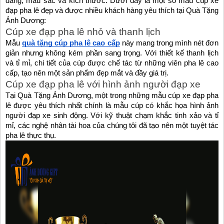
dáng, màu sắc và kích thước. Dưới đây là một số mẫu cúp xe
đạp pha lê đẹp và được nhiều khách hàng yêu thích tại Quà Tặng
Ánh Dương:
Cúp xe đạp pha lê nhỏ và thanh lịch
Mẫu
quà tặng cúp pha lê cao cấp
này mang trong mình nét đơn
giản nhưng không kém phần sang trọng. Với thiết kế thanh lịch
và tỉ mỉ, chi tiết của cúp được chế tác từ những viên pha lê cao
cấp, tạo nên một sản phẩm đẹp mắt và đầy giá trị.
Cúp xe đạp pha lê với hình ảnh người đạp xe
Tại Quà Tặng Ánh Dương, một trong những mẫu cúp xe đạp pha
lê được yêu thích nhất chính là mẫu cúp có khắc họa hình ảnh
người đạp xe sinh động. Với kỹ thuật chạm khắc tinh xảo và tỉ
mỉ, các nghệ nhân tài hoa của chúng tôi đã tạo nên một tuyệt tác
pha lê thực thụ.