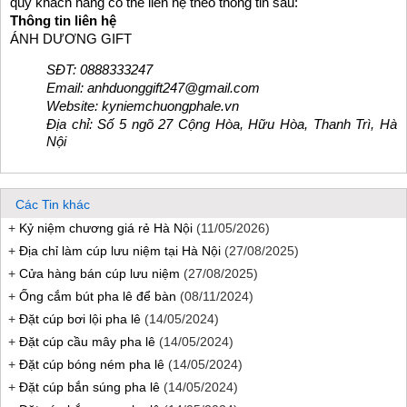
quý khách hàng có thể liên hệ theo thông tin sau:
Thông tin liên hệ
ÁNH DƯƠNG GIFT
SĐT: 0888333247
Email: anhduonggift247@gmail.com
Website: kyniemchuongphale.vn
Địa chỉ: Số 5 ngõ 27 Cộng Hòa, Hữu Hòa, Thanh Trì, Hà
Nội
Các Tin khác
+
Kỷ niệm chương giá rẻ Hà Nội
(11/05/2026)
+
Địa chỉ làm cúp lưu niệm tại Hà Nội
(27/08/2025)
+
Cửa hàng bán cúp lưu niệm
(27/08/2025)
+
Ống cắm bút pha lê để bàn
(08/11/2024)
+
Đặt cúp bơi lội pha lê
(14/05/2024)
+
Đặt cúp cầu mây pha lê
(14/05/2024)
+
Đặt cúp bóng ném pha lê
(14/05/2024)
+
Đặt cúp bắn súng pha lê
(14/05/2024)