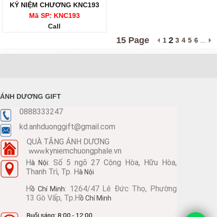
KỶ NIỆM CHƯƠNG KNC193
Mã SP: KNC193
Call
15 Page
2
1
3
4
5
6
...
Kỷ niệm chương pha lê
ÁNH DƯƠNG GIFT
0888333247
kd.anhduonggift@gmail.com
QUÀ TẶNG ÁNH DƯƠNG
kyniemchuongphale.vn
www.
H
: Số 5 ngõ 27 Cộng Hòa, Hữu Hòa,
à Nội
Thanh Trì, Tp. H
à Nội
H
: 1264/47 Lê Đức Thọ, Phường
ồ Chí Minh
13 Gò Vấp, Tp.H
ồ Chí Minh
Buổi sáng: 8:00 - 12:00